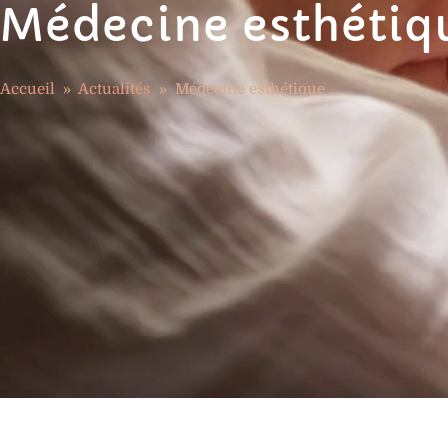
Médecine esthétiq
Accueil
»
Actualités
»
Médecine esthétique