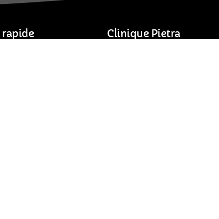
 rapide
Clinique Pietra
49 Avenue Jean Jaurès
s
30900 Nîmes
ntions
Horaires d’ouverture :
Lundi, mardi et jeudi : 8h30 – 
Mercredi : 9h00 – 13h00
Vendredi : 9h00 – 14h00
04 66 76 11 18
Nous trouver à Nîme
Envoyez-nous un
message