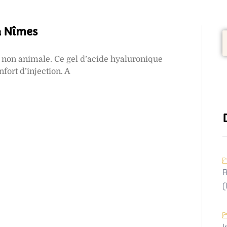
à Nîmes
 non animale. Ce gel d’acide hyaluronique
fort d’injection. A
R
(
I