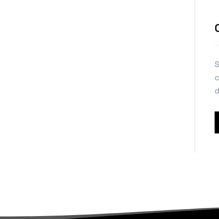
S
c
d