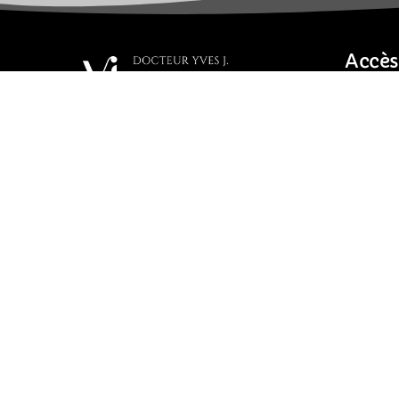
Accès
A propo
Interve
Chirurgie Plastique,
Reconstructrice et Esthétique
Tarifs
FAQ
Expert près la Cour d’Appel de
Nîmes
Photos
Contact
Copyright © 2024 Docteur Yves J. IRANI