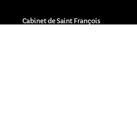
Cabinet de Saint François
Résidence Les Arcades
97118 Saint-François (Guadeloupe)
Horaires d’ouverture :
18h00
Du lundi au vendredi : 7h00 – 17h00
Samedi : 8h00 – 12h00
05 90 17 00 17
s
Nous trouver en Guadeloupe
Mentions légales
RGPD