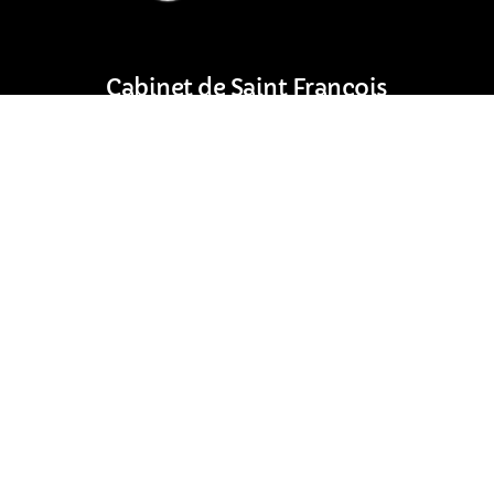
Cabinet de Saint François
Résidence Les Arcades
97118 Saint-François (Guadeloupe)
Horaires d’ouverture :
Du lundi au vendredi : 7h00 – 17h00
Samedi : 8h00 – 12h00
05 90 17 00 17
Nous trouver en
Guadeloupe
Envoyez-nous un