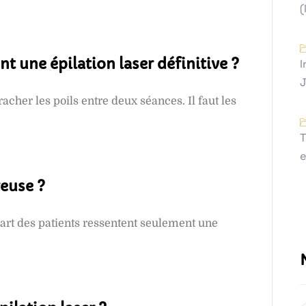
(
t une épilation laser définitive ?
I
J
racher les poils entre deux séances. Il faut les
T
e
reuse ?
part des patients ressentent seulement une