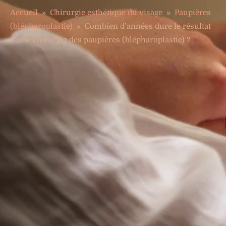
Accueil
»
Chirurgie esthétique du visage
»
Paupières
(blépharoplastie)
»
Combien d’années dure le résultat
d’une chirurgie des paupières (blépharoplastie) ?