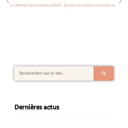
La chirurgie des paupières (blépharoplastie) est-elle prise en charge par la sécurité sociale ?
Au bout de combien de temps est-il possible d’apercevoir le résultat final d’une chirurgie des paupières (blépharoplastie) ?
Dernières actus