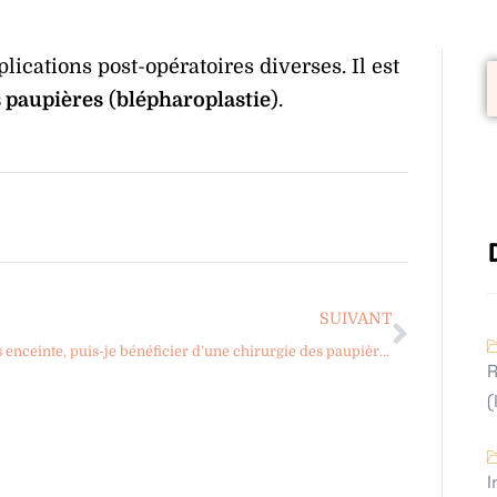
ications post-opératoires diverses. Il est
s paupières
(
blépharoplastie
).
SUIVANT
Je suis enceinte, puis-je bénéficier d’une chirurgie des paupières (blépharoplastie) ?
R
(
I