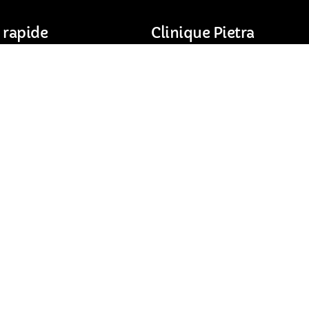
 rapide
Clinique Pietra
49 Avenue Jean Jaurès
s
30900 Nîmes
ntions
Horaires d’ouverture :
Lundi, mardi et jeudi : 8h30 – 
Mercredi : 9h00 – 13h00
Vendredi : 9h00 – 14h00
04 66 76 11 18
Nous trouver à Nîme
Envoyez-nous un
message