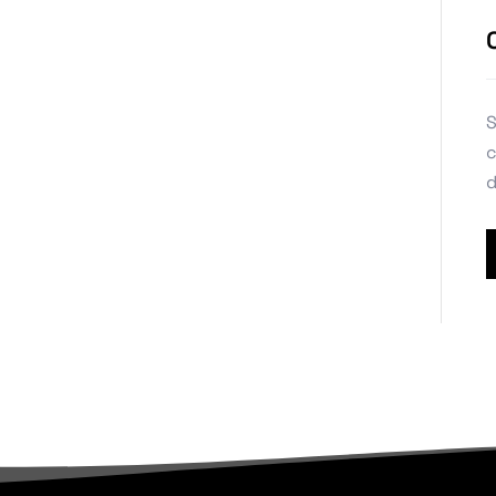
S
c
d