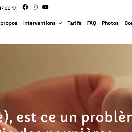
17 00 17
 propos
Interventions
Tarifs
FAQ
Photos
Co
e), est ce un probl