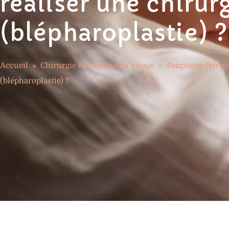
réaliser une chirur
(blépharoplastie) ?
Accueil
»
Chirurgie esthétique du visage
»
Paupières (bléph
(blépharoplastie) ?