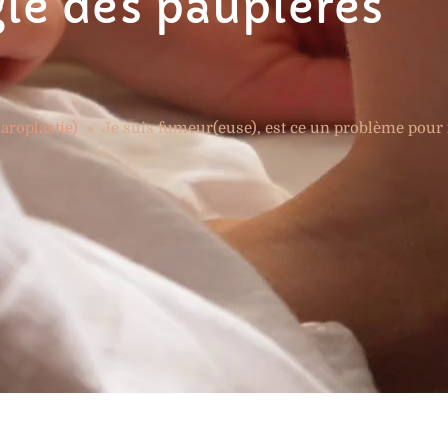
gie des paupières
aroplastie)
»
Je suis fumeur(euse), est ce un problème pour 