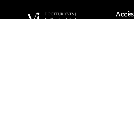
Accès
A propo
Interve
Chirurgie Plastique,
Reconstructrice et Esthétique
Tarifs
FAQ
Expert près la Cour d’Appel de
Nîmes
Photos
Contact
Copyright © 2024 Docteur Yves J. IRANI