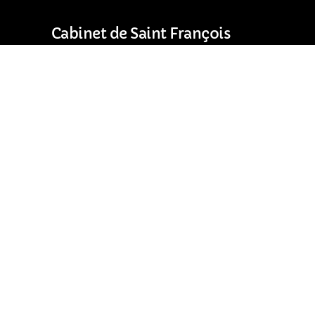
Cabinet de Saint François
Résidence Les Arcades
97118 Saint-François (Guadeloupe)
Horaires d’ouverture :
18h00
Du lundi au vendredi : 7h00 – 17h00
Samedi : 8h00 – 12h00
05 90 17 00 17
s
Nous trouver en Guadeloupe
Mentions légales
RGPD