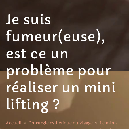
Je suis
fumeur(euse),
est ce un
problème pour
réaliser un mini
lifting ?
Accueil
»
Chirurgie esthétique du visage
»
Le mini-