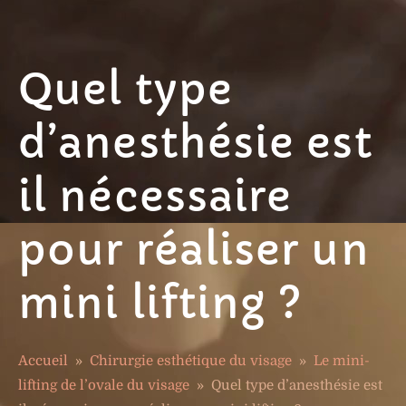
Quel type
d’anesthésie est
il nécessaire
pour réaliser un
mini lifting ?
Accueil
»
Chirurgie esthétique du visage
»
Le mini-
lifting de l’ovale du visage
»
Quel type d’anesthésie est